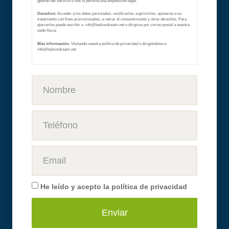
gestión del servicio o nos lo permita una disposición legal.
Derechos
: Acceder a los datos personales, rectificarlos, suprimirlos, oponerse a su
tratamiento con fines promocionales, a retirar el consentimiento y otros derechos. Para
ejercerlos puede escribir a info@keikosdream.net
o dirigirse por correo postal a nuestra
sede física.
Más información
: Visitando nuestra
política de privacidad
o dirigiéndose a
info@keikosdream.net
He leído y acepto la
política de privacidad
Enviar