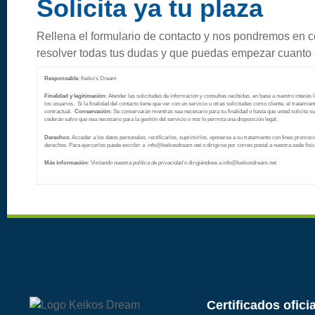
Solicita ya tu plaza
Rellena el formulario de contacto y nos pondremos en c
resolver todas tus dudas y que puedas empezar cuanto 
Responsable
: Keiko’s Dream
Finalidad y legitimación
: Atender las solicitudes de información y consultas recibidas, en base a nuestro interés 
los usuarios. Si la finalidad del contacto tiene que ver con un servicio u otras solicitudes como cliente, el tratamien
contractual.
Conservación
: Se conservarán mientras sea necesario para su finalidad o hasta que usted solicite s
cederán salvo que sea necesario para la gestión del servicio o nos lo permita una disposición legal.
Derechos
: Acceder a los datos personales, rectificarlos, suprimirlos, oponerse a su tratamiento con fines promocio
derechos. Para ejercerlos puede escribir a info@keikosdream.net
o dirigirse por correo postal a nuestra sede físic
Más información
: Visitando nuestra
política de privacidad
o dirigiéndose a info@keikosdream.net
Certificados ofici