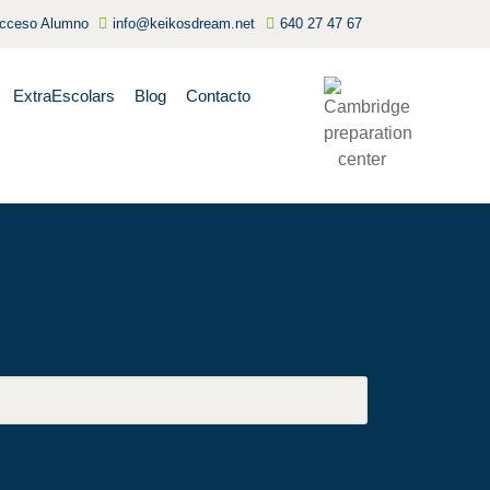
cceso Alumno
info@keikosdream.net
640 27 47 67
ExtraEscolars
Blog
Contacto