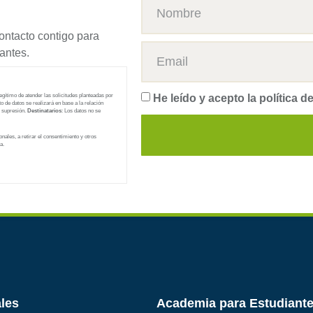
ontacto contigo para
antes.
He leído y acepto la
política d
legítimo de atender las solicitudes planteadas por
to de datos se realizará en base a la relación
u supresión.
Destinatarios
: Los datos no se
nales, a retirar el consentimiento y otros
a.
ales
Academia para Estudiant