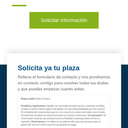
Solicitar información
Solicita ya tu plaza
Rellena el formulario de contacto y nos pondremos
en contacto contigo para resolver todas tus dudas
y que puedas empezar cuanto antes.
Responsable
: Keiko’s Dream
Finalidad y legitimación
: Atender las solicitudes de información y consultas recibidas,
en base a nuestro interés legítimo de atender las solicitudes planteadas por los usuarios.
Si la finalidad del contacto tiene que ver con un servicio u otras solicitudes como cliente,
el tratamiento de datos se realizará en base a la relación contractual.
Conservación
: Se
conservarán mientras sea necesario para su finalidad o hasta que usted solicite su
supresión.
Destinatarios
: Los datos no se cederán salvo que sea necesario para la
gestión del servicio o nos lo permita una disposición legal.