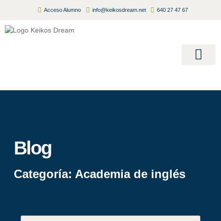
Acceso Alumno
info@keikosdream.net
640 27 47 67
Summer Camp
Inscripciones Abiertas 2026/
Blog
Categoría: Academia de inglés