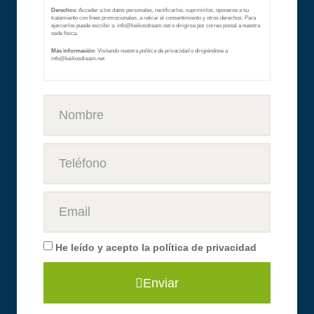
Derechos
: Acceder a los datos personales, rectificarlos, suprimirlos, oponerse a su
tratamiento con fines promocionales, a retirar el consentimiento y otros derechos. Para
ejercerlos puede escribir a info@keikosdream.net
o dirigirse por correo postal a nuestra
sede física.
Más información
: Visitando nuestra
política de privacidad
o dirigiéndose a
info@keikosdream.net
He leído y acepto la
política de privacidad
Enviar