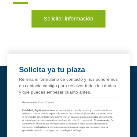
Solicitar información
Solicita ya tu plaza
Rellena el formulario de contacto y nos pondremos
en contacto contigo para resolver todas tus dudas
y que puedas empezar cuanto antes.
Responsable
: Keiko’s Dream
Finalidad y legitimación
: Atender las solicitudes de información y consultas recibidas,
en base a nuestro interés legítimo de atender las solicitudes planteadas por los usuarios.
Si la finalidad del contacto tiene que ver con un servicio u otras solicitudes como cliente,
el tratamiento de datos se realizará en base a la relación contractual.
Conservación
: Se
conservarán mientras sea necesario para su finalidad o hasta que usted solicite su
supresión.
Destinatarios
: Los datos no se cederán salvo que sea necesario para la
gestión del servicio o nos lo permita una disposición legal.