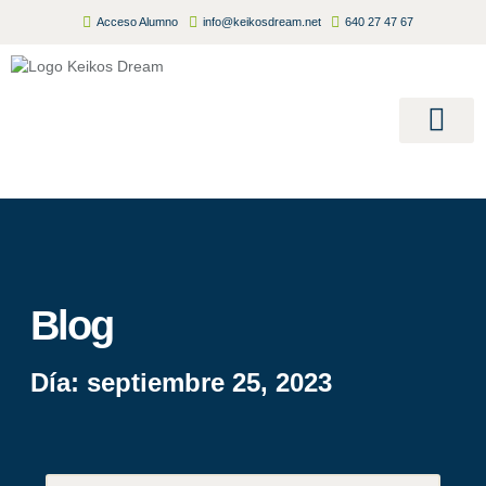
Acceso Alumno
info@keikosdream.net
640 27 47 67
Summer Camp
Inscripciones Abiertas 2026/
Blog
Día: septiembre 25, 2023