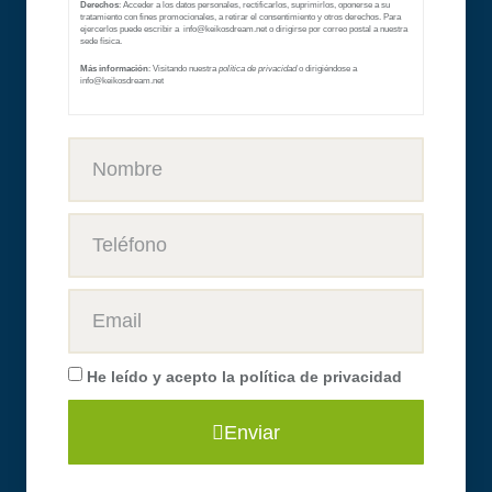
Derechos
: Acceder a los datos personales, rectificarlos, suprimirlos, oponerse a su
tratamiento con fines promocionales, a retirar el consentimiento y otros derechos. Para
ejercerlos puede escribir a info@keikosdream.net
o dirigirse por correo postal a nuestra
sede física.
Más información
: Visitando nuestra
política de privacidad
o dirigiéndose a
info@keikosdream.net
He leído y acepto la
política de privacidad
Enviar