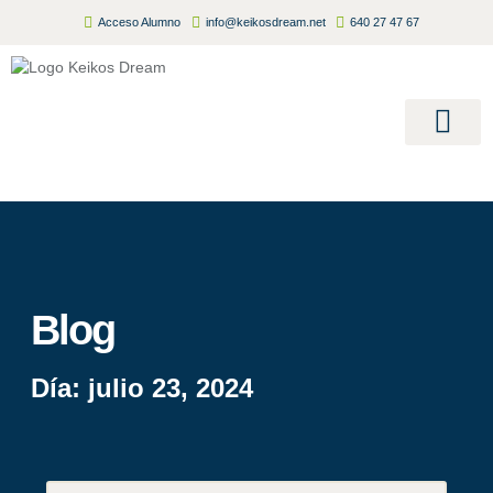
Acceso Alumno
info@keikosdream.net
640 27 47 67
Summer Camp
Inscripciones Abiertas 2026/
Blog
Día: julio 23, 2024