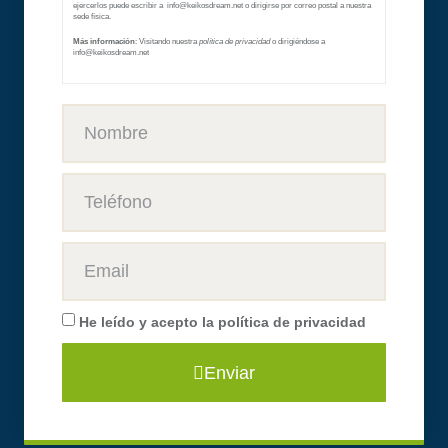
ejercerlos puede escribir a info@keikosdream.net
o dirigirse por correo postal a nuestra
sede física.
Más información
: Visitando nuestra
política de privacidad
o dirigiéndose a
info@keikosdream.net
He leído y acepto la
política de privacidad
Enviar