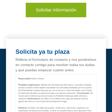
Solicitar información
Solicita ya tu plaza
Rellena el formulario de contacto y nos pondremos
en contacto contigo para resolver todas tus dudas
y que puedas empezar cuanto antes.
Responsable
: Keiko’s Dream
Finalidad y legitimación
: Atender las solicitudes de información y consultas recibidas,
en base a nuestro interés legítimo de atender las solicitudes planteadas por los usuarios.
Si la finalidad del contacto tiene que ver con un servicio u otras solicitudes como cliente,
el tratamiento de datos se realizará en base a la relación contractual.
Conservación
: Se
conservarán mientras sea necesario para su finalidad o hasta que usted solicite su
supresión.
Destinatarios
: Los datos no se cederán salvo que sea necesario para la
gestión del servicio o nos lo permita una disposición legal.
Derechos
: Acceder a los datos personales, rectificarlos, suprimirlos, oponerse a su
tratamiento con fines promocionales, a retirar el consentimiento y otros derechos. Para