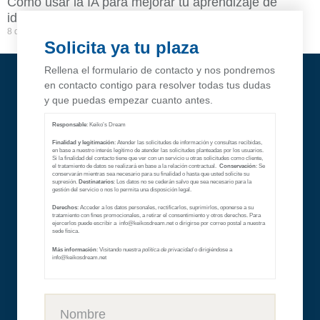
Cómo usar la IA para mejorar tu aprendizaje de
idiomas | Aprender idiomas en Barcelona
8 de octubre de 2025
No hay comentarios
Solicita ya tu plaza
Rellena el formulario de contacto y nos pondremos
en contacto contigo para resolver todas tus dudas
y que puedas empezar cuanto antes.
Responsable
: Keiko’s Dream
Finalidad y legitimación
: Atender las solicitudes de información y consultas recibidas,
en base a nuestro interés legítimo de atender las solicitudes planteadas por los usuarios.
Si la finalidad del contacto tiene que ver con un servicio u otras solicitudes como cliente,
el tratamiento de datos se realizará en base a la relación contractual.
Conservación
: Se
conservarán mientras sea necesario para su finalidad o hasta que usted solicite su
supresión.
Destinatarios
: Los datos no se cederán salvo que sea necesario para la
gestión del servicio o nos lo permita una disposición legal.
Derechos
: Acceder a los datos personales, rectificarlos, suprimirlos, oponerse a su
tratamiento con fines promocionales, a retirar el consentimiento y otros derechos. Para
ejercerlos puede escribir a info@keikosdream.net
o dirigirse por correo postal a nuestra
sede física.
Más información
: Visitando nuestra
política de privacidad
o dirigiéndose a
info@keikosdream.net