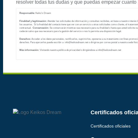
resolver todas tus dudas y que puedas empezar cuanto 
Responsable
: Keiko’s Dream
Finalidad y legitimación
: Atender las solicitudes de información y consultas recibidas, en base a nuestro interés 
los usuarios. Si la finalidad del contacto tiene que ver con un servicio u otras solicitudes como cliente, el tratamien
contractual.
Conservación
: Se conservarán mientras sea necesario para su finalidad o hasta que usted solicite s
cederán salvo que sea necesario para la gestión del servicio o nos lo permita una disposición legal.
Derechos
: Acceder a los datos personales, rectificarlos, suprimirlos, oponerse a su tratamiento con fines promocio
derechos. Para ejercerlos puede escribir a info@keikosdream.net
o dirigirse por correo postal a nuestra sede físic
Más información
: Visitando nuestra
política de privacidad
o dirigiéndose a info@keikosdream.net
Certificados ofici
Certificados oficiales