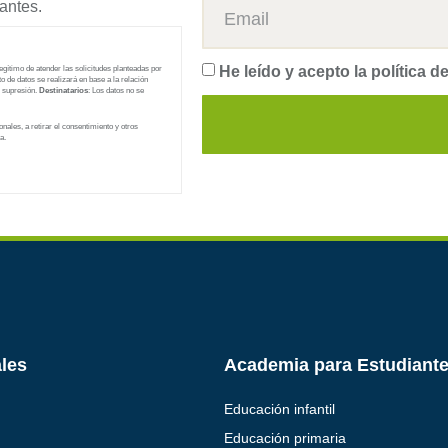
antes.
He leído y acepto la
política d
legítimo de atender las solicitudes planteadas por
to de datos se realizará en base a la relación
u supresión.
Destinatarios
: Los datos no se
nales, a retirar el consentimiento y otros
a.
ales
Academia para Estudiant
Educación infantil
Educación primaria