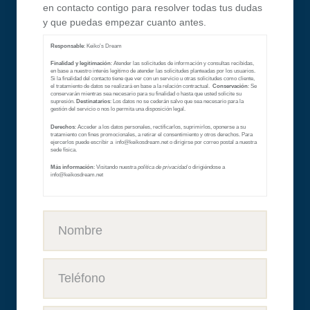
en contacto contigo para resolver todas tus dudas
y que puedas empezar cuanto antes.
Responsable
: Keiko’s Dream
Finalidad y legitimación
: Atender las solicitudes de información y consultas recibidas,
en base a nuestro interés legítimo de atender las solicitudes planteadas por los usuarios.
Si la finalidad del contacto tiene que ver con un servicio u otras solicitudes como cliente,
el tratamiento de datos se realizará en base a la relación contractual.
Conservación
: Se
conservarán mientras sea necesario para su finalidad o hasta que usted solicite su
supresión.
Destinatarios
: Los datos no se cederán salvo que sea necesario para la
gestión del servicio o nos lo permita una disposición legal.
Derechos
: Acceder a los datos personales, rectificarlos, suprimirlos, oponerse a su
tratamiento con fines promocionales, a retirar el consentimiento y otros derechos. Para
ejercerlos puede escribir a info@keikosdream.net
o dirigirse por correo postal a nuestra
sede física.
Más información
: Visitando nuestra
política de privacidad
o dirigiéndose a
info@keikosdream.net