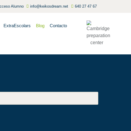
cceso Alumno
info@keikosdream.net
640 27 47 67
ExtraEscolars
Blog
Contacto